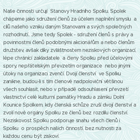
Naše činnosti určují Stanovy Hradního Spolku. Spolek
chápeme jako sdružení členů za účelem naplnění smyslu a
cílů našeho vzniku daným Stanovami a svých společných
rozhodnutí.. Jsme tedy Spolek - sdružení členů s právy a
povinnostmi členů podobnými akcionářům a nebo členům
družstev, avšak díky zvláštnostem neziskových organizací,
lépe chránící zakladatele a členy Spolku před účelovými
spory, nepřátelským převzetím organizace nebo jinými
útoky na organizaci zvenčí. Dvojí členství ve Spolku
zanikne, budou-li s tím členové nadpoloviční většinou
všech souhlasit, nebo v případě odsouhlasení převzetí
vlastnictví celé kulturní památky Hradu a zámku Dolní
Kounice Spolkem, kdy členská schůze zruší dvojí členství a
zvolí nové orgány Spolku ze členů bez rozdílu členství.
Neziskovost Spolku podporuje snahu všech členů i
Spolku o prospěch našich činností, bez nutnosti za
každou cenu být ziskoví.