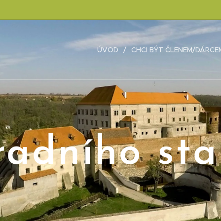
ÚVOD
CHCI BÝT ČLENEM/DÁRCE
radního sta