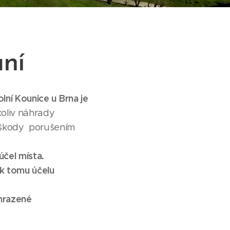
ní
lní Kounice u Brna je
oliv náhrady
é škody porušením
čel místa.
 k tomu účelu
vyhrazené