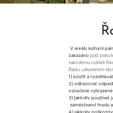
Ř
V areálu kulturní pa
zakázáno
pod pokuto
takovému rušiteli Ř
Řádu uživatelem těch
1) kouřit a rozděláv
2) odhazovat odpadky
označené vyhrazené
3) jakkoliv používat 
zaměstnanci hradu 
4) jakkoliv poškozov