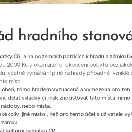
ád hradního stanová
mátky ČR a na pozemcích patřících k hradu a zámku Do
u 2000 Kč a okamžitého ukončení pobytu bez jakék
ádu, včetně vymáhání plné náhrady případně vznikl
to míst:
at oheň, mimo hradem vyznačená a vymezená pro ten ú
, dělat skládky či jinak znečišťovat tato místa mimo
 nádoby, nebo místa.
jakékoliv jiné místo , než pro tento účel a uživatele 
a zámku
at kulturní památku ČR.