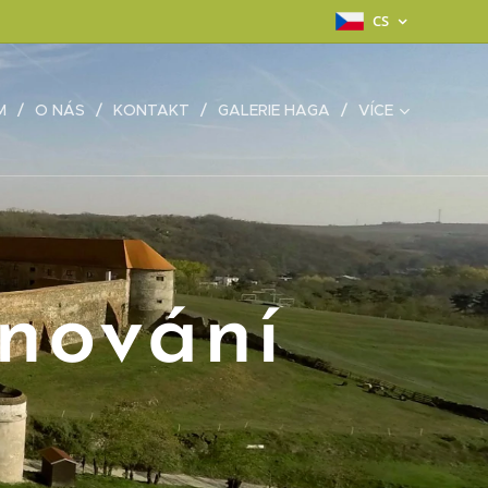
CS
M
O NÁS
KONTAKT
GALERIE HAGA
VÍCE
nování