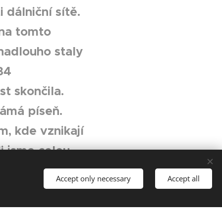
 dálniční sítě.
 na tomto
nadlouho staly
34
t skončila.
známá píseň.
, kde vznikají
li jsme celou
or, kde každý
Accept only necessary
Accept all
ukazuje
tami od 60 po