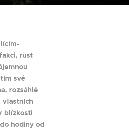
lícím-
akci, růst
vzájemnou
atím své
na, rozsáhlé
 vlastních
 blízkosti
 do hodiny od