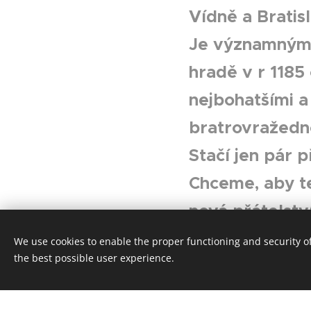
Vídně a Bratisl
Je významným 
hradě v r 1185
nejbohatšími a
bratrovražedno
Stačí jen pár p
Chceme, aby te
nová přátelství
nemovitost do
We use cookies to enable the proper functioning and security of
the best possible user experience.
může sám a nebo
web
www.svets