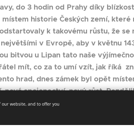
avy, do 3 hodin od Prahy díky blízkosti
místem historie Českých zemí, které
 odstartovaly k takovému růstu, že se 
 největšími v Evropě, aby v květnu 14
u bitvou u Lipan tato naše výjímečnos
řátel mít, co za to umí vzít, jak říká 
nto hrad, dnes zámek byl opět místem
, nová spojenectví, nový růst. Rozděli
 mnoha samostatně uživatelných prost
 our website, and to offer you
 s dalšími rozvíjet své činnosti, jak 
dileni.cz.
Je zde mnoho sálů s kapaci