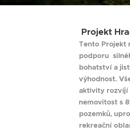
Projekt Hra
Tento Projekt
podporu silnéh
bohatství a ji
výhodnost. Vše
aktivity rozví
nemovitost s 8
pozemků, upros
rekreační obla