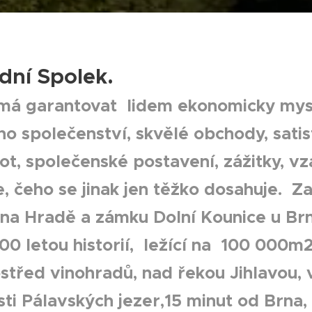
dní Spolek
.
 má garantovat lidem ekonomicky mys
o společenství, skvělé obchody, satisf
stot, společenské postavení, zážitky, 
, čeho se jinak jen těžko dosahuje. Z
jí na Hradě a zámku Dolní Kounice u Br
00 letou historií, ležící na 100 000m2
třed vinohradů, nad řekou Jihlavou, v
sti Pálavských jezer,15 minut od Brna,