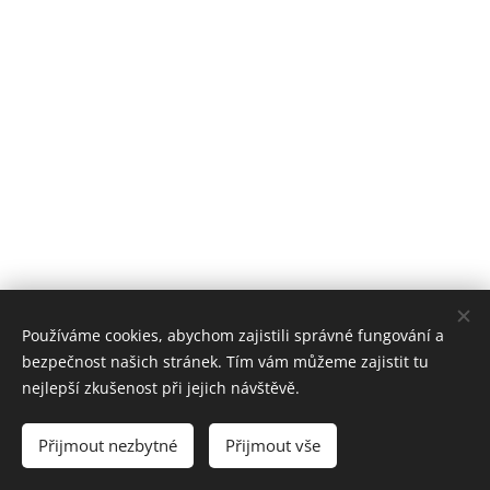
Používáme cookies, abychom zajistili správné fungování a
Hradní Spolek, Vranovská 19, Brno 614 00, +420 602 736 953
bezpečnost našich stránek. Tím vám můžeme zajistit tu
Cookies
nejlepší zkušenost při jejich návštěvě.
Jazyky
Přijmout nezbytné
Přijmout vše
Čeština
English