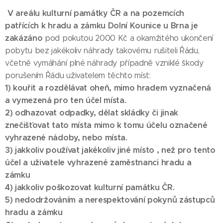
V areálu kulturní památky ČR a na pozemcích
patřících k hradu a zámku Dolní Kounice u Brna je
zakázáno
pod pokutou 2000 Kč a okamžitého ukončení
pobytu bez jakékoliv náhrady takovému rušiteli Řádu,
včetně vymáhání plné náhrady případně vzniklé škody
porušením Řádu uživatelem těchto míst:
1) kouřit a rozdělávat oheň, mimo hradem vyznačená
a vymezená pro ten účel místa.
2) odhazovat odpadky, dělat skládky či jinak
znečišťovat tato místa mimo k tomu účelu označené
vyhrazené nádoby, nebo místa.
3) jakkoliv používat jakékoliv jiné místo , než pro tento
účel a uživatele vyhrazené zaměstnanci hradu a
zámku
4) jakkoliv poškozovat kulturní památku ČR.
5) nedodržováním a nerespektování pokynů zástupců
hradu a zámku