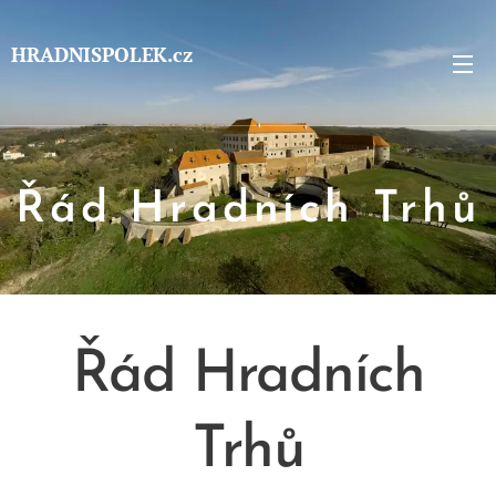
HRADNISPOLEK.cz
Řád Hradních Trhů
Řád Hradních
Trhů