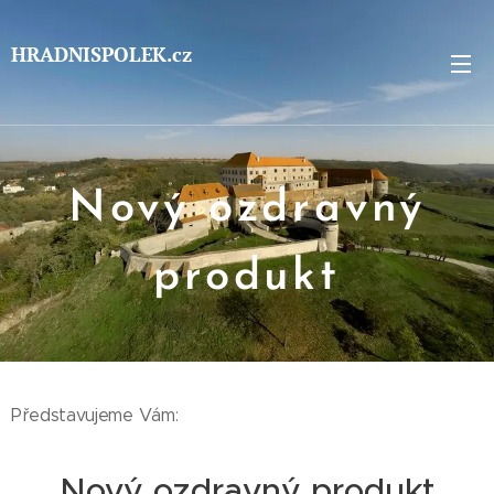
HRADNISPOLEK.cz
Nový ozdravný
produkt
Představujeme Vám:
Nový ozdravný produkt