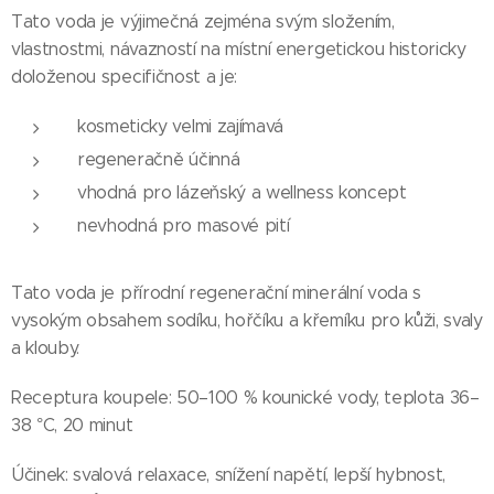
Tato voda je výjimečná zejména svým složením,
vlastnostmi, návazností na místní energetickou historicky
doloženou specifičnost a je:
kosmeticky velmi zajímavá
regeneračně účinná
vhodná pro lázeňský a wellness koncept
nevhodná pro masové pití
Tato voda je přírodní regenerační minerální voda s
vysokým obsahem sodíku, hořčíku a křemíku pro kůži, svaly
a klouby.
Receptura koupele: 50–100 % kounické vody, teplota 36–
38 °C, 20 minut
Účinek: svalová relaxace, snížení napětí, lepší hybnost,