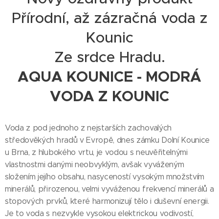
Přírodní, až zázračná voda z
Kounic
Ze srdce Hradu.
AQUA KOUNICE - MODRÁ
VODA Z KOUNIC
Voda z pod jednoho z nejstarších zachovalých
středověkých hradů v Evropě, dnes zámku Dolní Kounice
u Brna, z hlubokého vrtu, je vodou s neuvěřitelnými
vlastnostmi danými neobvyklým, avšak vyváženým
složením jejího obsahu, nasyceností vysokým množstvím
minerálů, přirozenou, velmi vyváženou frekvencí minerálů a
stopových prvků, které harmonizují tělo i duševní energii.
Je to voda s nezvykle vysokou elektrickou vodivostí,