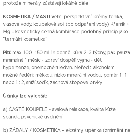
protože minerály zůstávají lokálně déle
KOSMETIKA / MASTI v
elmi perspektivní: krémy, tonika,
vlasové vody, koupelové soli (po odpaření vody) Křemík +
Mg = kosmeticky cenná kombinace podobný princip jako
"termální kosmetika"
Pití:
max. 100 -150 ml, 1× denně, kúra 2–3 týdny, pak pauza
minimálně 1 měsíc - zdraví dospělí vyjma - děti,
hypertenze, onemocnění ledvin. Neředit alkoholem,
možné ředění: měkkou, nízko minerální vodou, poměr 1 : 1
nebo 1 : 2, sníží sodík, zachová stopové prvky
Účinky lze vylepšit:
a) ČASTÉ KOUPELE - svalová relaxace, kvalita kůže,
spánek, psychické uvolnění
b) ZÁBALY / KOSMETIKA – ekzémy, lupénka (zmírnění, ne