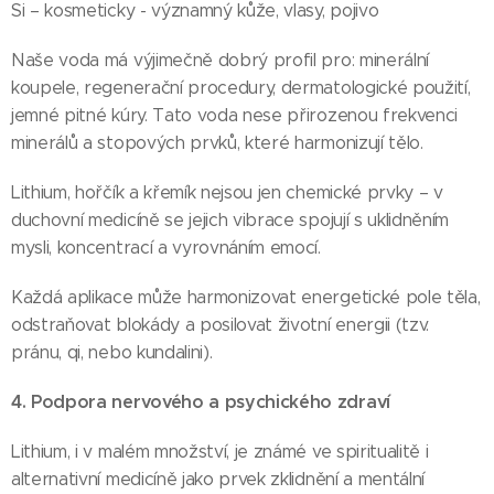
Si – kosmeticky - významný kůže, vlasy, pojivo
Naše voda má výjimečně dobrý profil pro: minerální
koupele, regenerační procedury, dermatologické použití,
jemné pitné kúry. Tato voda nese přirozenou frekvenci
minerálů a stopových prvků, které harmonizují tělo.
Lithium, hořčík a křemík nejsou jen chemické prvky – v
duchovní medicíně se jejich vibrace spojují s uklidněním
mysli, koncentrací a vyrovnáním emocí.
Každá aplikace může harmonizovat energetické pole těla,
odstraňovat blokády a posilovat životní energii (tzv.
pránu, qi, nebo kundalini).
4. Podpora nervového a psychického zdraví
Lithium, i v malém množství, je známé ve spiritualitě i
alternativní medicíně jako prvek zklidnění a mentální