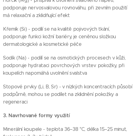
Hořčík (Mg) - přispívá k uvolnění svalového napětí,
podporuje nervosvalovou rovnováhu, při zevním použití
má relaxační a zklidňující efekt
Křemík (Si) - podílí se na kvalitě pojivových tkání,
podporuje funkci kožní bariéry, je ceněnou složkou
dermatologické a kosmetické péče
Sodík (Na) - podílí se na osmotických procesech v kůži,
podporuje hydrataci povrchových vrstev pokožky, při
koupelích napomáhá uvolnění svalstva
Stopové prvky (Li, B, Sr) - v nízkých koncentracích působí
podpůrně, mohou se podílet na zklidnění pokožky a
regeneraci
3. Navrhované formy využití
Minerální koupele - teplota 36–38 °C, délka 15–25 minut,