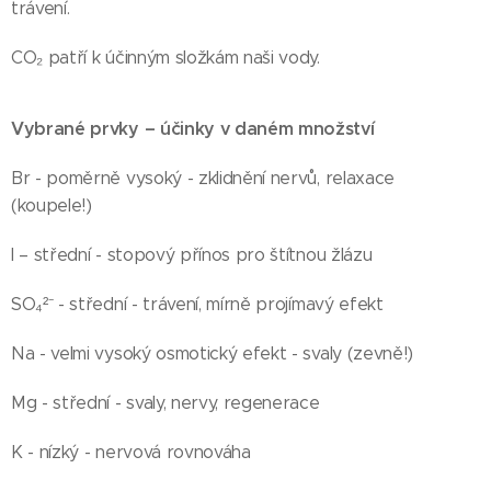
trávení.
CO₂ patří k účinným složkám naši vody.
Vybrané prvky – účinky v daném množství
Br - poměrně vysoký - zklidnění nervů, relaxace
(koupele!)
I – střední - stopový přínos pro štítnou žlázu
SO₄²⁻ - střední - trávení, mírně projímavý efekt
Na - velmi vysoký osmotický efekt - svaly (zevně!)
Mg - střední - svaly, nervy, regenerace
K - nízký - nervová rovnováha