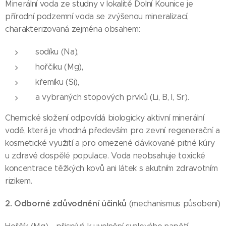
Minerální voda ze studny v lokalitě Dolní Kounice je
přírodní podzemní voda se zvýšenou mineralizací,
charakterizovaná zejména obsahem:
sodíku (Na),
hořčíku (Mg),
křemíku (Si),
a vybraných stopových prvků (Li, B, I, Sr).
Chemické složení odpovídá biologicky aktivní minerální
vodě, která je vhodná především pro zevní regenerační a
kosmetické využití a pro omezené dávkované pitné kúry
u zdravé dospělé populace. Voda neobsahuje toxické
koncentrace těžkých kovů ani látek s akutním zdravotním
rizikem.
2. Odborné zdůvodnění účinků
(mechanismus působení)