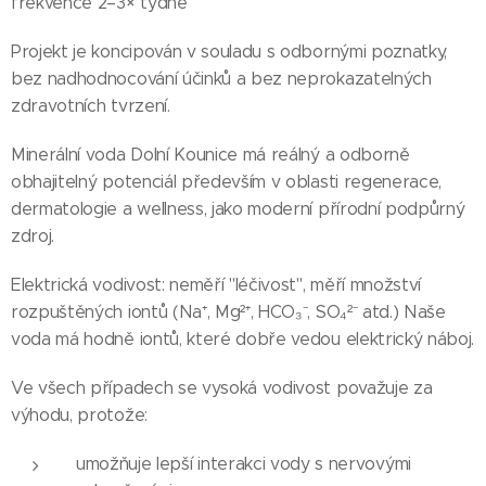
frekvence 2–3× týdně
Projekt je koncipován v souladu s odbornými poznatky,
bez nadhodnocování účinků a bez neprokazatelných
zdravotních tvrzení.
Minerální voda Dolní Kounice má reálný a odborně
obhajitelný potenciál především v oblasti regenerace,
dermatologie a wellness, jako moderní přírodní podpůrný
zdroj.
Elektrická vodivost: neměří "léčivost", měří množství
rozpuštěných iontů (Na⁺, Mg²⁺, HCO₃⁻, SO₄²⁻ atd.) Naše
voda má hodně iontů, které dobře vedou elektrický náboj.
Ve všech případech se vysoká vodivost považuje za
výhodu, protože:
umožňuje lepší interakci vody s nervovými