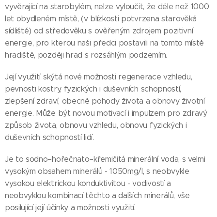
vyvěrající na starobylém, nelze vyloučit, že déle než 1000
let obydleném místě, (v blízkosti potvrzena starověká
sídliště) od středověku s ověřeným zdrojem pozitivní
energie, pro kterou naši předci postavili na tomto místě
hradiště, později hrad s rozsáhlým podzemím.
Její využití skýtá nové možnosti regenerace vzhledu,
pevnosti kostry, fyzických i duševních schopností,
zlepšení zdraví, obecně pohody života a obnovy životní
energie. Může být novou motivací i impulzem pro zdravý
způsob života, obnovu vzhledu, obnovu fyzických i
duševních schopností lidí.
Je to sodno–hořečnato–křemičitá minerální voda, s velmi
vysokým obsahem minerálů - 1050mg/l, s neobvykle
vysokou elektrickou konduktivitou - vodivostí a
neobvyklou kombinací těchto a dalších minerálů, vše
posilující její účinky a možnosti využití.