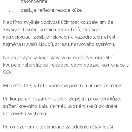
zakončeními
zesiluje reflexní reakce kůže
Nepřímo zvyšuje vodivost účinnost koupele tím, že
zvyšuje stimulaci kožních receptorů, zlepšuje
mikrocirkulaci, zesiluje relaxační a vazodilatační efekt -
zejména u svalů, kloubů, stresu, nervového systému.
Na co je vysoká konduktivita nejlepší? Na minerální
koupele, rehabilitace, relaxace, cévní odezva, kombinace s
CO₂.
Množství CO₂ v této vodě má pozitivní účinek zejména:
Při koupelích: rozšíření kapilár, zlepšení prokrvení kůže,
snížení krevního tlaku (mírně), uvolnění svalů, zklidnění
nervového systému.
Při omezeném pití: stimulace žaludečních šťáv, lepší