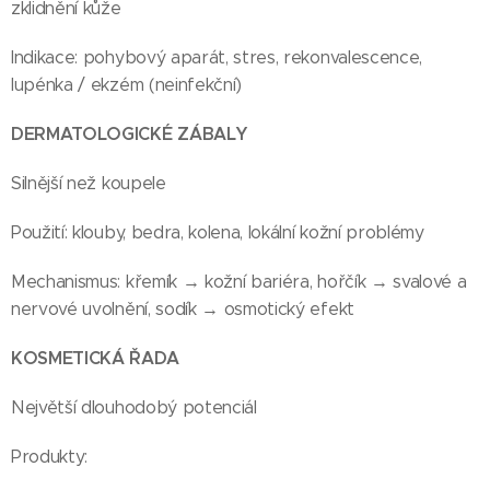
zklidnění kůže
Indikace: pohybový aparát, stres, rekonvalescence,
lupénka / ekzém (neinfekční)
DERMATOLOGICKÉ ZÁBALY
Silnější než koupele
Použití: klouby, bedra, kolena, lokální kožní problémy
Mechanismus: křemík → kožní bariéra, hořčík → svalové a
nervové uvolnění, sodík → osmotický efekt
KOSMETICKÁ ŘADA
Největší dlouhodobý potenciál
Produkty: