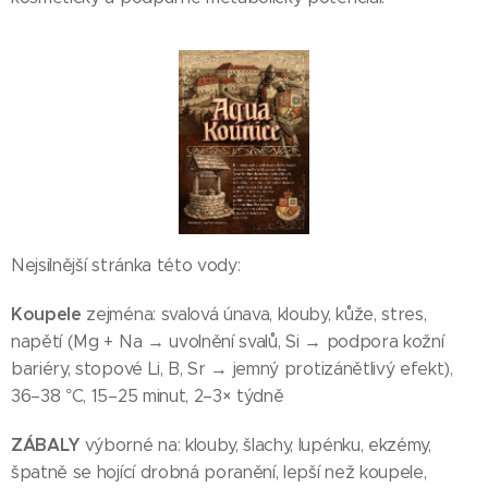
Nejsilnější stránka této vody:
Koupele
zejména: svalová únava, klouby, kůže, stres,
napětí (Mg + Na → uvolnění svalů, Si → podpora kožní
bariéry, stopové Li, B, Sr → jemný protizánětlivý efekt),
36–38 °C, 15–25 minut, 2–3× týdně
ZÁBALY
výborné na: klouby, šlachy, lupénku, ekzémy,
špatně se hojící drobná poranění, lepší než koupele,