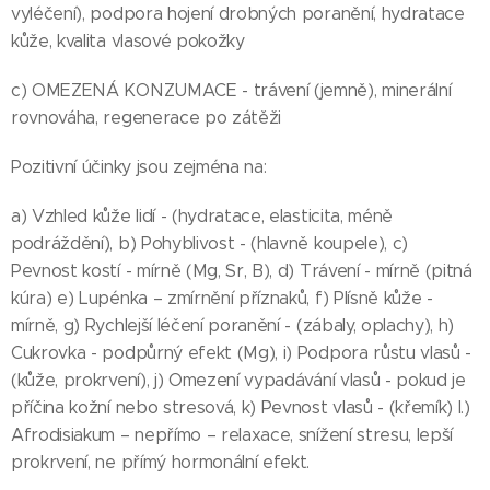
vyléčení), podpora hojení drobných poranění, hydratace
kůže, kvalita vlasové pokožky
c) OMEZENÁ KONZUMACE - trávení (jemně), minerální
rovnováha, regenerace po zátěži
Pozitivní účinky jsou zejména na:
a) Vzhled kůže lidí - (hydratace, elasticita, méně
podráždění), b) Pohyblivost - (hlavně koupele), c)
Pevnost kostí - mírně (Mg, Sr, B), d) Trávení - mírně (pitná
kúra) e) Lupénka – zmírnění příznaků, f) Plísně kůže -
mírně, g) Rychlejší léčení poranění - (zábaly, oplachy), h)
Cukrovka - podpůrný efekt (Mg), i) Podpora růstu vlasů -
(kůže, prokrvení), j) Omezení vypadávání vlasů - pokud je
příčina kožní nebo stresová, k) Pevnost vlasů - (křemík) l.)
Afrodisiakum – nepřímo – relaxace, snížení stresu, lepší
prokrvení, ne přímý hormonální efekt.