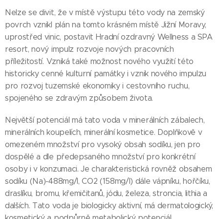
Nelze se divit, že v místě výstupu této vody na zemský
povrch vznikl plán na tomto krásném místě Jižní Moravy,
uprostřed vinic, postavit Hradní ozdravný Wellness a SPA
resort, nový impulz rozvoje nových pracovních
příležitostí. Vzniká také možnost nového využití této
historicky cenné kulturní památky i vznik nového impulzu
pro rozvoj tuzemské ekonomiky i cestovního ruchu,
spojeného se zdravým způsobem života.
Největší potenciál má tato voda v minerálních zábalech,
minerálních koupelích, minerální kosmetice. Doplňkově v
omezeném množství pro vysoký obsah sodíku, jen pro
dospělé a dle předepsaného množství pro konkrétní
osoby i v konzumaci. Je charakteristická rovněž obsahem
sodíku (Na)-488mg/l, CO2 (158mg/l) dále vápníku, hořčíku,
draslíku, bromu, křemičitanů, jódu, železa, stroncia, lithia a
dalších. Tato voda je biologicky aktivní, má dermatologický,
kosmetický a podpůrně metabolický potenciál.