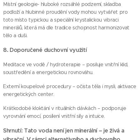
Místní geologie- hluboké rozsáhlé podzemí, skladba
podloží a hlubinné proudění vody mohou vytvářet pro
toto místo typickou a speciální krystalickou vibraci
minerálů, která má dle tradice schopnost harmonizovat
tělo a duši.
8. Doporučené duchovní využití
Meditace ve vodě / hydroterapie – posiluje vnitřní klid,
soustředění a energetickou rovnováhu.
Externí koupelové procedury – očista těla i mysli, aktivace
energetických center.
Krátkodobé kloktání v rituálních dávkách – podporuje
vyrovnání emocí, posílení vnitřní síly a intuice.
Shrnutí: Tato voda není jen minerální – je živá a
vibrační. V rámci alternativního a duchovního