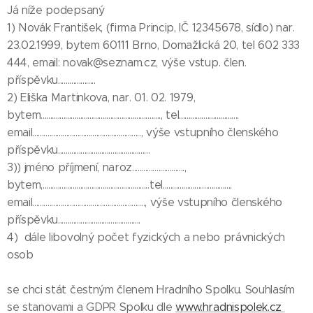
Já níže podepsaný
1) Novák František, (firma Princip, IČ 12345678, sídlo) nar.
23.02.1999, bytem 60111 Brno, Domažlická 20, tel 602 333
444, email: novak@seznam.cz, výše vstup. člen.
příspěvku....................
2) Eliška Martinkova, nar. 01. 02. 1979,
bytem................................................................, tel................................
email.........................................................., výše vstupního členského
příspěvku.................................................
3)) jméno příjmení, naroz............................,
bytem,.........................................................tel.....................................
email............................................................, výše vstupního členského
příspěvku............................................
4) dále libovolný počet fyzických a nebo právnických
osob
se chci stát čestným členem Hradního Spolku. Souhlasím
se stanovami a GDPR Spolku dle
www.hradnispolek.cz