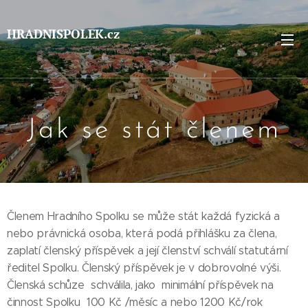
HRADNISPOLEK.cz
Jak se stát členem
Členem Hradního Spolku se může stát každá fyzická a
nebo právnická osoba, která podá přihlášku za člena,
zaplatí členský příspěvek a její členství schválí statutární
ředitel Spolku. Členský příspěvek je v dobrovolné výši.
Členská schůze schválila, jako minimální příspěvek na
činnost Spolku 100 Kč /měsíc a nebo 1200 Kč/rok