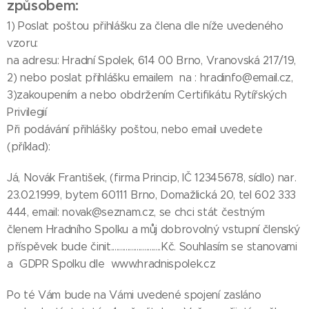
způsobem:
1) Poslat poštou přihlášku za člena dle níže uvedeného
vzoru:
na adresu: Hradní Spolek, 614 00 Brno, Vranovská 217/19,
2) nebo poslat přihlášku emailem na : hradinfo@email.cz,
3)zakoupením a nebo obdržením Certifikátu Rytířských
Privilegií
Při podávání přihlášky poštou, nebo email uvedete
(příklad):
Já, Novák František, (firma Princip, IČ 12345678, sídlo) nar.
23.02.1999, bytem 60111 Brno, Domažlická 20, tel 602 333
444, email: novak@seznam.cz, se chci stát čestným
členem Hradního Spolku a můj dobrovolný vstupní členský
příspěvek bude činit...........................Kč. Souhlasím se stanovami
a GDPR Spolku dle www.hradnispolek.cz
Po té Vám bude na Vámi uvedené spojení zasláno