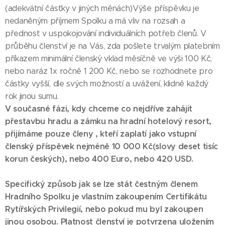
(adekvátní částky v jiných měnách)Výše příspěvku je
nedaněným příjmem Spolku a má vliv na rozsah a
přednost v uspokojování individuálních potřeb členů. V
průběhu členství je na Vás, zda pošlete trvalým platebním
příkazem minimální členský vklad měsíčně ve výši 100 Kč,
nebo naráz 1x ročně 1 200 Kč, nebo se rozhodnete pro
částky vyšší, dle svých možností a uvážení, klidně každý
rok jinou sumu.
V současné fázi, kdy chceme co nejdříve zahájit
přestavbu hradu a zámku na hradní hotelový resort,
přijímáme pouze členy , kteří zaplatí jako vstupní
členský příspěvek nejméně 10 000 Kč(slovy deset tisíc
korun českých), nebo 400 Euro, nebo 420 USD.
Specifický způsob jak se lze stát čestným členem
Hradního Spolku je vlastním zakoupením Certifikátu
Rytířských Privilegií, nebo pokud mu byl zakoupen
jinou osobou. Platnost členství je potvrzena uložením