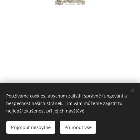
Používáme cookies, abychom zajistili správné fungování a
Hradní Spolek, Vranovská 19, Brno 614 00, +420 602 736 953
bezpečnost našich stránek. Tím vám můžeme zajistit tu
Cookies
nejlepší zkušenost při jejich návštěvě.
Jazyky
Přijmout nezbytné
Přijmout vše
Čeština
English