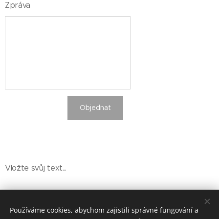
Zpráva
Objednat
Vložte svůj text...
Používáme cookies, abychom zajistili správné fungování a
Hradní Spolek, Vranovská 19, Brno 614 00, +420 602 736 953