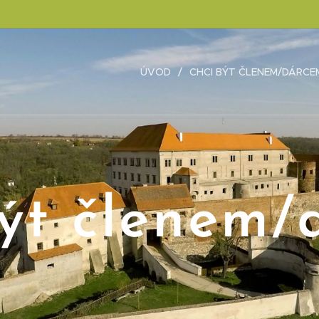
ÚVOD
CHCI BÝT ČLENEM/DÁRCE
být členem/