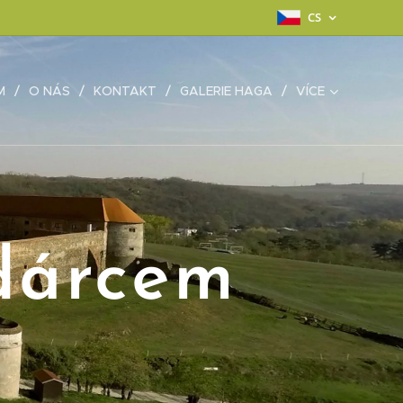
CS
M
O NÁS
KONTAKT
GALERIE HAGA
VÍCE
dárcem